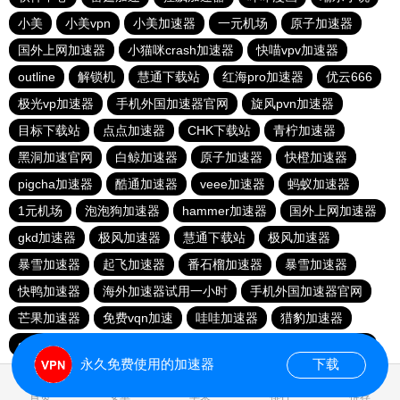
小美
小美vpn
小美加速器
一元机场
原子加速器
国外上网加速器
小猫咪crash加速器
快喵vpv加速器
outline
解锁机
慧通下载站
红海pro加速器
优云666
极光vp加速器
手机外国加速器官网
旋风pvn加速器
目标下载站
点点加速器
CHK下载站
青柠加速器
黑洞加速官网
白鲸加速器
原子加速器
快橙加速器
pigcha加速器
酷通加速器
veee加速器
蚂蚁加速器
1元机场
泡泡狗加速器
hammer加速器
国外上网加速器
gkd加速器
极风加速器
慧通下载站
极风加速器
暴雪加速器
起飞加速器
番石榴加速器
暴雪加速器
快鸭加速器
海外加速器试用一小时
手机外国加速器官网
芒果加速器
免费vqn加速
哇哇加速器
猎豹加速器
gkd加速器
荔枝加速器
暴雪加速器
十大免费加速神器
永久免费使用的加速器
下载
0.035496s
首页
安卓
苹果
排行
推荐