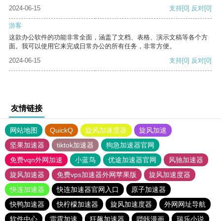
2024-06-15
支持
[0]
反对
[0]
游客
这款办公软件的功能非常全面，涵盖了文档、表格、演示文稿等各个方
面。我可以使用它来完成日常办公的所有任务，非常方便。
2024-06-15
支持
[0]
反对
[0]
友情链接
网站地图
QuickQ
旋风加速度器
旋风加速
坚果加速器
tiktok加速器
狗急加速器官网
免费vqn外网加速
小蓝鸟
优途加速器官网
风驰加速器
旋风加速器
免费vps加速器外网苹果版
旋风加速度器
快连加速器
快连加速器官网入口
原子加速器
快鸭加速器
快柠檬加速器
旋风加速度器
外网网址导航
软件中心
雷霆加速
狂飙加速器
哔咔漫画
瑞乐小说