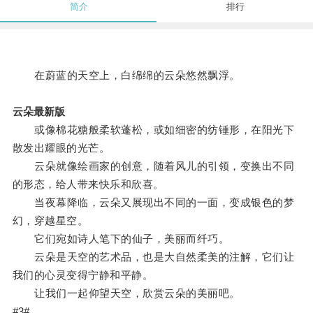
简介
排行
在蔚蓝的天空上，白绵绵的云朵悠然飘浮。
云朵最新版
或像棉花糖般柔软蓬松，或如细密的纺锤形，在阳光下
散发出耀眼的光芒。
云朵就像绘画家的创意，随着风儿的引领，变换出不同
的形态，给人带来快乐和欣喜。
当夜幕降临，云朵又展现出不同的一面，变成银色的梦
幻，穿越星空。
它们宛如诗人笔下的仙子，美丽而纤巧。
云朵是天空的艺术品，也是大自然柔美的注解，它们让
我们的心灵变得宁静和平静。
让我们一起仰望天空，欣赏云朵的美丽吧。
#3#