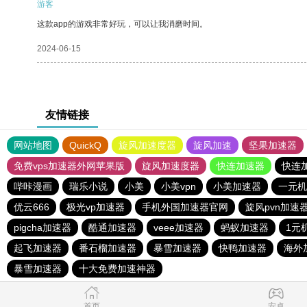
游客
这款app的游戏非常好玩，可以让我消磨时间。
2024-06-15
友情链接
网站地图
QuickQ
旋风加速度器
旋风加速
坚果加速器
免费vps加速器外网苹果版
旋风加速度器
快连加速器
快连
哔咔漫画
瑞乐小说
小美
小美vpn
小美加速器
一元机
优云666
极光vp加速器
手机外国加速器官网
旋风pvn加速
pigcha加速器
酷通加速器
veee加速器
蚂蚁加速器
1元
起飞加速器
番石榴加速器
暴雪加速器
快鸭加速器
海外
暴雪加速器
十大免费加速神器
首页
安卓