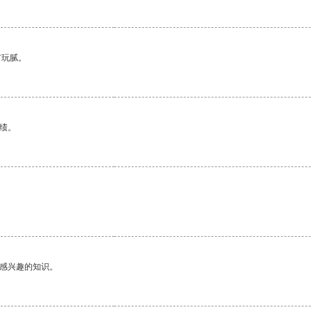
有玩腻。
绩。
己感兴趣的知识。