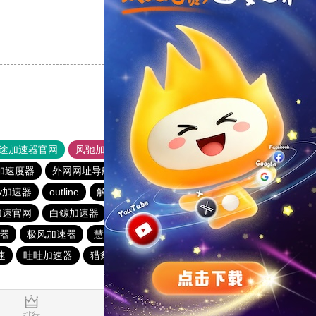
支持
[0]
反对
[0]
途加速器官网
风驰加速器
旋风加速器
加速度器
外网网址导航
软件中心
雷霆加速
狂飙加速器
v加速器
outline
解锁机
慧通下载站
红海pro加速器
加速官网
白鲸加速器
原子加速器
快橙加速器
速器
极风加速器
慧通下载站
极风加速器
暴雪加速器
速
哇哇加速器
猎豹加速器
gkd加速器
荔枝加速器
0.022660s
排行
推荐