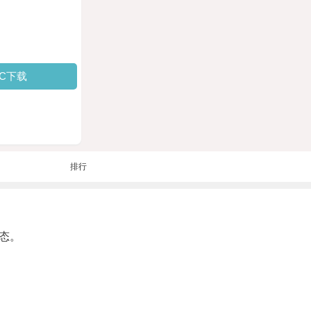
PC下载
排行
态。