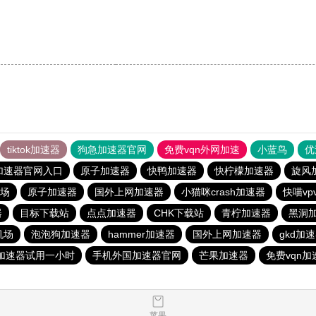
tiktok加速器
狗急加速器官网
免费vqn外网加速
小蓝鸟
优
加速器官网入口
原子加速器
快鸭加速器
快柠檬加速器
旋风
场
原子加速器
国外上网加速器
小猫咪crash加速器
快喵vp
器
目标下载站
点点加速器
CHK下载站
青柠加速器
黑洞
机场
泡泡狗加速器
hammer加速器
国外上网加速器
gkd加
加速器试用一小时
手机外国加速器官网
芒果加速器
免费vqn加
苹果