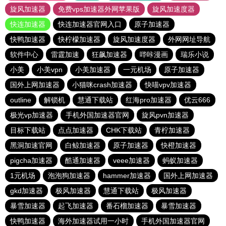
旋风加速器
免费vps加速器外网苹果版
旋风加速度器
快连加速器
快连加速器官网入口
原子加速器
快鸭加速器
快柠檬加速器
旋风加速度器
外网网址导航
软件中心
雷霆加速
狂飙加速器
哔咔漫画
瑞乐小说
小美
小美vpn
小美加速器
一元机场
原子加速器
国外上网加速器
小猫咪crash加速器
快喵vpv加速器
outline
解锁机
慧通下载站
红海pro加速器
优云666
极光vp加速器
手机外国加速器官网
旋风pvn加速器
目标下载站
点点加速器
CHK下载站
青柠加速器
黑洞加速官网
白鲸加速器
原子加速器
快橙加速器
pigcha加速器
酷通加速器
veee加速器
蚂蚁加速器
1元机场
泡泡狗加速器
hammer加速器
国外上网加速器
gkd加速器
极风加速器
慧通下载站
极风加速器
暴雪加速器
起飞加速器
番石榴加速器
暴雪加速器
快鸭加速器
海外加速器试用一小时
手机外国加速器官网