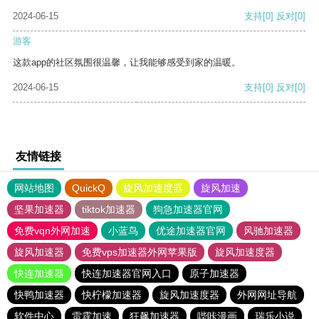
2024-06-15
支持
[0]
反对
[0]
游客
这款app的社区氛围很温馨，让我能够感受到家的温暖。
2024-06-15
支持
[0]
反对
[0]
友情链接
网站地图
QuickQ
旋风加速度器
旋风加速
坚果加速器
tiktok加速器
狗急加速器官网
免费vqn外网加速
小蓝鸟
优途加速器官网
风驰加速器
旋风加速器
免费vps加速器外网苹果版
旋风加速度器
快连加速器
快连加速器官网入口
原子加速器
快鸭加速器
快柠檬加速器
旋风加速度器
外网网址导航
软件中心
雷霆加速
狂飙加速器
哔咔漫画
瑞乐小说