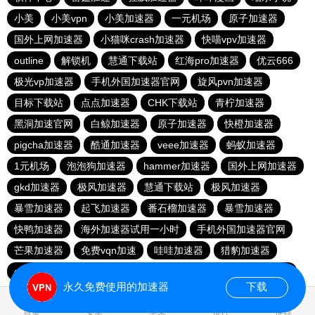
小美
小美vpn
小美加速器
一元机场
原子加速器
国外上网加速器
小猫咪crash加速器
快喵vpv加速器
outline
解锁机
慧通下载站
红海pro加速器
优云666
极光vp加速器
手机外国加速器官网
旋风pvn加速器
目标下载站
点点加速器
CHK下载站
青柠加速器
黑洞加速官网
白鲸加速器
原子加速器
快橙加速器
pigcha加速器
酷通加速器
veee加速器
蚂蚁加速器
1元机场
泡泡狗加速器
hammer加速器
国外上网加速器
gkd加速器
极风加速器
慧通下载站
极风加速器
暴雪加速器
起飞加速器
番石榴加速器
暴雪加速器
快鸭加速器
海外加速器试用一小时
手机外国加速器官网
芒果加速器
免费vqn加速
哇哇加速器
猎豹加速器
gkd加速器
荔枝加速器
暴雪加速器
十大免费加速神器
永久免费使用的加速器
下载
0.036789s
首页
安卓
苹果
排行
推荐