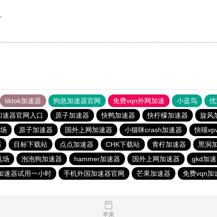
。
tiktok加速器
狗急加速器官网
免费vqn外网加速
小蓝鸟
优
加速器官网入口
原子加速器
快鸭加速器
快柠檬加速器
旋风
场
原子加速器
国外上网加速器
小猫咪crash加速器
快喵vp
器
目标下载站
点点加速器
CHK下载站
青柠加速器
黑洞
机场
泡泡狗加速器
hammer加速器
国外上网加速器
gkd加
加速器试用一小时
手机外国加速器官网
芒果加速器
免费vqn加
苹果