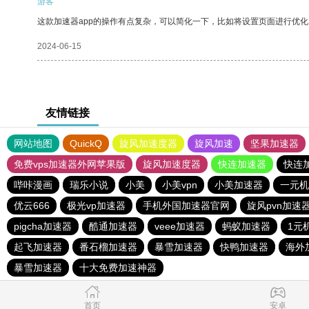
游客
这款加速器app的操作有点复杂，可以简化一下，比如将设置页面进行优化
2024-06-15
友情链接
网站地图
QuickQ
旋风加速度器
旋风加速
坚果加速器
免费vps加速器外网苹果版
旋风加速度器
快连加速器
快连
哔咔漫画
瑞乐小说
小美
小美vpn
小美加速器
一元机
优云666
极光vp加速器
手机外国加速器官网
旋风pvn加速
pigcha加速器
酷通加速器
veee加速器
蚂蚁加速器
1元
起飞加速器
番石榴加速器
暴雪加速器
快鸭加速器
海外
暴雪加速器
十大免费加速神器
首页
安卓