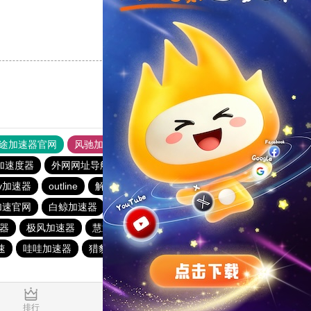
支持
[0]
反对
[0]
途加速器官网
风驰加速器
旋风加速器
加速度器
外网网址导航
软件中心
雷霆加速
狂飙加速器
v加速器
outline
解锁机
慧通下载站
红海pro加速器
加速官网
白鲸加速器
原子加速器
快橙加速器
速器
极风加速器
慧通下载站
极风加速器
暴雪加速器
速
哇哇加速器
猎豹加速器
gkd加速器
荔枝加速器
0.028591s
排行
推荐