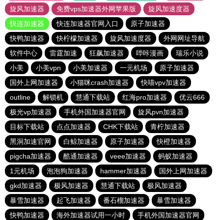
旋风加速器
免费vps加速器外网苹果版
旋风加速度器
快连加速器
快连加速器官网入口
原子加速器
快鸭加速器
快柠檬加速器
旋风加速度器
外网网址导航
软件中心
雷霆加速
狂飙加速器
哔咔漫画
瑞乐小说
小美
小美vpn
小美加速器
一元机场
原子加速器
国外上网加速器
小猫咪crash加速器
快喵vpv加速器
outline
解锁机
慧通下载站
红海pro加速器
优云666
极光vp加速器
手机外国加速器官网
旋风pvn加速器
目标下载站
点点加速器
CHK下载站
青柠加速器
黑洞加速官网
白鲸加速器
原子加速器
快橙加速器
pigcha加速器
酷通加速器
veee加速器
蚂蚁加速器
1元机场
泡泡狗加速器
hammer加速器
国外上网加速器
gkd加速器
极风加速器
慧通下载站
极风加速器
暴雪加速器
起飞加速器
番石榴加速器
暴雪加速器
快鸭加速器
海外加速器试用一小时
手机外国加速器官网