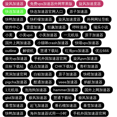
旋风加速器
免费vps加速器外网苹果版
旋风加速度器
快连加速器
快连加速器官网入口
原子加速器
快鸭加速器
快柠檬加速器
旋风加速度器
外网网址导航
软件中心
雷霆加速
狂飙加速器
哔咔漫画
瑞乐小说
小美
小美vpn
小美加速器
一元机场
原子加速器
国外上网加速器
小猫咪crash加速器
快喵vpv加速器
outline
解锁机
慧通下载站
红海pro加速器
优云666
极光vp加速器
手机外国加速器官网
旋风pvn加速器
目标下载站
点点加速器
CHK下载站
青柠加速器
黑洞加速官网
白鲸加速器
原子加速器
快橙加速器
pigcha加速器
酷通加速器
veee加速器
蚂蚁加速器
1元机场
泡泡狗加速器
hammer加速器
国外上网加速器
gkd加速器
极风加速器
慧通下载站
极风加速器
暴雪加速器
起飞加速器
番石榴加速器
暴雪加速器
快鸭加速器
海外加速器试用一小时
手机外国加速器官网