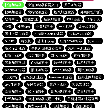
快连加速器
快连加速器官网入口
原子加速器
快鸭加速器
快柠檬加速器
旋风加速度器
外网网址导航
软件中心
雷霆加速
狂飙加速器
哔咔漫画
瑞乐小说
小美
小美vpn
小美加速器
一元机场
原子加速器
国外上网加速器
小猫咪crash加速器
快喵vpv加速器
outline
解锁机
慧通下载站
红海pro加速器
优云666
极光vp加速器
手机外国加速器官网
旋风pvn加速器
目标下载站
点点加速器
CHK下载站
青柠加速器
黑洞加速官网
白鲸加速器
原子加速器
快橙加速器
pigcha加速器
酷通加速器
veee加速器
蚂蚁加速器
1元机场
泡泡狗加速器
hammer加速器
国外上网加速器
gkd加速器
极风加速器
慧通下载站
极风加速器
暴雪加速器
起飞加速器
番石榴加速器
暴雪加速器
快鸭加速器
海外加速器试用一小时
手机外国加速器官网
芒果加速器
免费vqn加速
哇哇加速器
猎豹加速器