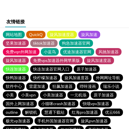
友情链接
网站地图
QuickQ
旋风加速度器
旋风加速
坚果加速器
tiktok加速器
狗急加速器官网
免费vqn外网加速
小蓝鸟
优途加速器官网
风驰加速器
旋风加速器
免费vps加速器外网苹果版
旋风加速度器
快连加速器
快连加速器官网入口
原子加速器
快鸭加速器
快柠檬加速器
旋风加速度器
外网网址导航
软件中心
雷霆加速
狂飙加速器
哔咔漫画
瑞乐小说
小美
小美vpn
小美加速器
一元机场
原子加速器
国外上网加速器
小猫咪crash加速器
快喵vpv加速器
outline
解锁机
慧通下载站
红海pro加速器
优云666
极光vp加速器
手机外国加速器官网
旋风pvn加速器