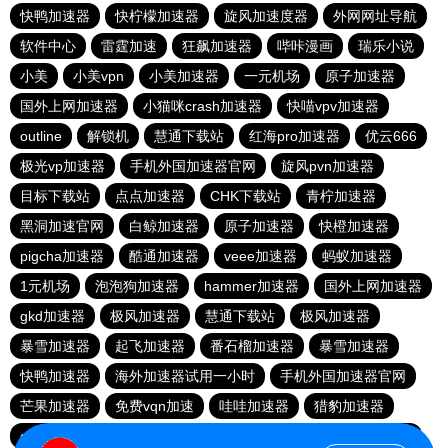
快鸭加速器
快柠檬加速器
旋风加速度器
外网网址导航
软件中心
雷霆加速
狂飙加速器
哔咔漫画
瑞乐小说
小美
小美vpn
小美加速器
一元机场
原子加速器
国外上网加速器
小猫咪crash加速器
快喵vpv加速器
outline
解锁机
慧通下载站
红海pro加速器
优云666
极光vp加速器
手机外国加速器官网
旋风pvn加速器
目标下载站
点点加速器
CHK下载站
青柠加速器
黑洞加速官网
白鲸加速器
原子加速器
快橙加速器
pigcha加速器
酷通加速器
veee加速器
蚂蚁加速器
1元机场
泡泡狗加速器
hammer加速器
国外上网加速器
gkd加速器
极风加速器
慧通下载站
极风加速器
暴雪加速器
起飞加速器
番石榴加速器
暴雪加速器
快鸭加速器
海外加速器试用一小时
手机外国加速器官网
芒果加速器
免费vqn加速
哇哇加速器
猎豹加速器
gkd加速器
荔枝加速器
暴雪加速器
十大免费加速神器