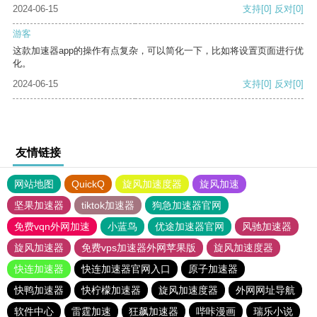
2024-06-15
支持
[0]
反对
[0]
游客
这款加速器app的操作有点复杂，可以简化一下，比如将设置页面进行优
化。
2024-06-15
支持
[0]
反对
[0]
友情链接
网站地图
QuickQ
旋风加速度器
旋风加速
坚果加速器
tiktok加速器
狗急加速器官网
免费vqn外网加速
小蓝鸟
优途加速器官网
风驰加速器
旋风加速器
免费vps加速器外网苹果版
旋风加速度器
快连加速器
快连加速器官网入口
原子加速器
快鸭加速器
快柠檬加速器
旋风加速度器
外网网址导航
软件中心
雷霆加速
狂飙加速器
哔咔漫画
瑞乐小说