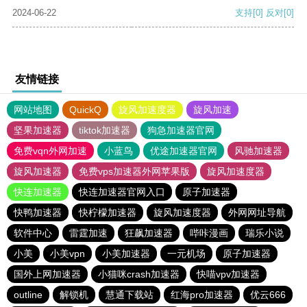
2024-06-22
支持
[0]
反对
[0]
友情链接
网站地图
QuickQ
旋风加速度器
旋风加速
坚果加速器
tiktok加速器
狗急加速器官网
免费vqn外网加速
小蓝鸟
优途加速器官网
风驰加速器
旋风加速器
免费vps加速器外网苹果版
旋风加速度器
快连加速器
快连加速器官网入口
原子加速器
快鸭加速器
快柠檬加速器
旋风加速度器
外网网址导航
软件中心
雷霆加速
狂飙加速器
哔咔漫画
瑞乐小说
小美
小美vpn
小美加速器
一元机场
原子加速器
国外上网加速器
小猫咪crash加速器
快喵vpv加速器
outline
解锁机
慧通下载站
红海pro加速器
优云666