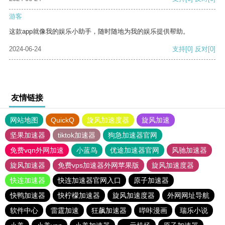
游客
这款app就像我的娱乐小助手，随时随地为我的娱乐提供帮助。
2024-06-24
支持
[0]
反对
[0]
友情链接
网站地图
QuickQ
旋风加速度器
旋风加速
坚果加速器
tiktok加速器
狗急加速器官网
免费vqn外网加速
小蓝鸟
优途加速器官网
风驰加速器
旋风加速器
免费vps加速器外网苹果版
旋风加速度器
快连加速器
快连加速器官网入口
原子加速器
快鸭加速器
快柠檬加速器
旋风加速度器
外网网址导航
软件中心
雷霆加速
狂飙加速器
哔咔漫画
瑞乐小说