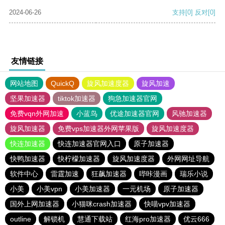
2024-06-26
支持
[0]
反对
[0]
友情链接
网站地图
QuickQ
旋风加速度器
旋风加速
坚果加速器
tiktok加速器
狗急加速器官网
免费vqn外网加速
小蓝鸟
优途加速器官网
风驰加速器
旋风加速器
免费vps加速器外网苹果版
旋风加速度器
快连加速器
快连加速器官网入口
原子加速器
快鸭加速器
快柠檬加速器
旋风加速度器
外网网址导航
软件中心
雷霆加速
狂飙加速器
哔咔漫画
瑞乐小说
小美
小美vpn
小美加速器
一元机场
原子加速器
国外上网加速器
小猫咪crash加速器
快喵vpv加速器
outline
解锁机
慧通下载站
红海pro加速器
优云666