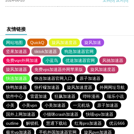
2024-06-28
支持
[0]
反对
[0]
友情链接
网站地图
QuickQ
旋风加速度器
旋风加速
坚果加速器
tiktok加速器
狗急加速器官网
免费vqn外网加速
小蓝鸟
优途加速器官网
风驰加速器
旋风加速器
免费vps加速器外网苹果版
旋风加速度器
快连加速器
快连加速器官网入口
原子加速器
快鸭加速器
快柠檬加速器
旋风加速度器
外网网址导航
软件中心
雷霆加速
狂飙加速器
哔咔漫画
瑞乐小说
小美
小美vpn
小美加速器
一元机场
原子加速器
国外上网加速器
小猫咪crash加速器
快喵vpv加速器
outline
解锁机
慧通下载站
红海pro加速器
优云666
极光vp加速器
手机外国加速器官网
旋风pvn加速器