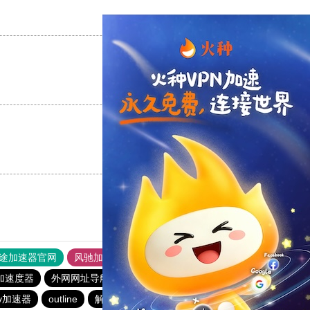
支持
[0]
反对
[0]
支持
[0]
反对
[0]
支持
[0]
反对
[0]
途加速器官网
风驰加速器
旋风加速器
加速度器
外网网址导航
软件中心
雷霆加速
狂飙加速器
v加速器
outline
解锁机
慧通下载站
红海pro加速器