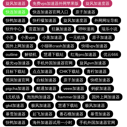
旋风加速器
免费vps加速器外网苹果版
旋风加速度器
快连加速器
快连加速器官网入口
原子加速器
快鸭加速器
快柠檬加速器
旋风加速度器
外网网址导航
软件中心
雷霆加速
狂飙加速器
哔咔漫画
瑞乐小说
小美
小美vpn
小美加速器
一元机场
原子加速器
国外上网加速器
小猫咪crash加速器
快喵vpv加速器
outline
解锁机
慧通下载站
红海pro加速器
优云666
极光vp加速器
手机外国加速器官网
旋风pvn加速器
目标下载站
点点加速器
CHK下载站
青柠加速器
黑洞加速官网
白鲸加速器
原子加速器
快橙加速器
pigcha加速器
酷通加速器
veee加速器
蚂蚁加速器
1元机场
泡泡狗加速器
hammer加速器
国外上网加速器
gkd加速器
极风加速器
慧通下载站
极风加速器
暴雪加速器
起飞加速器
番石榴加速器
暴雪加速器
快鸭加速器
海外加速器试用一小时
手机外国加速器官网