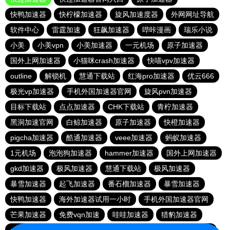
快鸭加速器
快柠檬加速器
旋风加速度器
外网网址导航
软件中心
雷霆加速
狂飙加速器
哔咔漫画
瑞乐小说
小美
小美vpn
小美加速器
一元机场
原子加速器
国外上网加速器
小猫咪crash加速器
快喵vpv加速器
outline
解锁机
慧通下载站
红海pro加速器
优云666
极光vp加速器
手机外国加速器官网
旋风pvn加速器
目标下载站
点点加速器
CHK下载站
青柠加速器
黑洞加速官网
白鲸加速器
原子加速器
快橙加速器
pigcha加速器
酷通加速器
veee加速器
蚂蚁加速器
1元机场
泡泡狗加速器
hammer加速器
国外上网加速器
gkd加速器
极风加速器
慧通下载站
极风加速器
暴雪加速器
起飞加速器
番石榴加速器
暴雪加速器
快鸭加速器
海外加速器试用一小时
手机外国加速器官网
芒果加速器
免费vqn加速
哇哇加速器
猎豹加速器