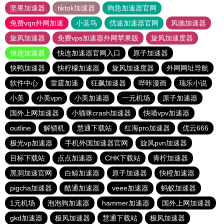
坚果加速器
tiktok加速器
狗急加速器官网
免费vqn外网加速
小蓝鸟
优途加速器官网
风驰加速器
旋风加速器
免费vps加速器外网苹果版
旋风加速度器
快连加速器
快连加速器官网入口
原子加速器
快鸭加速器
快柠檬加速器
旋风加速度器
外网网址导航
软件中心
雷霆加速
狂飙加速器
哔咔漫画
瑞乐小说
小美
小美vpn
小美加速器
一元机场
原子加速器
国外上网加速器
小猫咪crash加速器
快喵vpv加速器
outline
解锁机
慧通下载站
红海pro加速器
优云666
极光vp加速器
手机外国加速器官网
旋风pvn加速器
目标下载站
点点加速器
CHK下载站
青柠加速器
黑洞加速官网
白鲸加速器
原子加速器
快橙加速器
pigcha加速器
酷通加速器
veee加速器
蚂蚁加速器
1元机场
泡泡狗加速器
hammer加速器
国外上网加速器
gkd加速器
极风加速器
慧通下载站
极风加速器