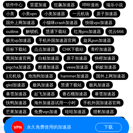
软件中心
雷霆加速
狂飙加速器
哔咔漫画
瑞乐小说
小美
小美vpn
小美加速器
一元机场
原子加速器
国外上网加速器
小猫咪crash加速器
快喵vpv加速器
outline
解锁机
慧通下载站
红海pro加速器
优云666
极光vp加速器
手机外国加速器官网
旋风pvn加速器
目标下载站
点点加速器
CHK下载站
青柠加速器
黑洞加速官网
白鲸加速器
原子加速器
快橙加速器
pigcha加速器
酷通加速器
veee加速器
蚂蚁加速器
1元机场
泡泡狗加速器
hammer加速器
国外上网加速器
gkd加速器
极风加速器
慧通下载站
极风加速器
暴雪加速器
起飞加速器
番石榴加速器
暴雪加速器
快鸭加速器
海外加速器试用一小时
手机外国加速器官网
芒果加速器
免费vqn加速
哇哇加速器
猎豹加速器
gkd加速器
荔枝加速器
暴雪加速器
十大免费加速神器
永久免费使用的加速器
下载