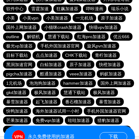
软件中心
雷霆加速
狂飙加速器
哔咔漫画
瑞乐小说
小美
小美vpn
小美加速器
一元机场
原子加速器
国外上网加速器
小猫咪crash加速器
快喵vpv加速器
outline
解锁机
慧通下载站
红海pro加速器
优云666
极光vp加速器
手机外国加速器官网
旋风pvn加速器
目标下载站
点点加速器
CHK下载站
青柠加速器
黑洞加速官网
白鲸加速器
原子加速器
快橙加速器
pigcha加速器
酷通加速器
veee加速器
蚂蚁加速器
1元机场
泡泡狗加速器
hammer加速器
国外上网加速器
gkd加速器
极风加速器
慧通下载站
极风加速器
暴雪加速器
起飞加速器
番石榴加速器
暴雪加速器
快鸭加速器
海外加速器试用一小时
手机外国加速器官网
芒果加速器
免费vqn加速
哇哇加速器
猎豹加速器
gkd加速器
荔枝加速器
暴雪加速器
十大免费加速神器
永久免费使用的加速器
下载