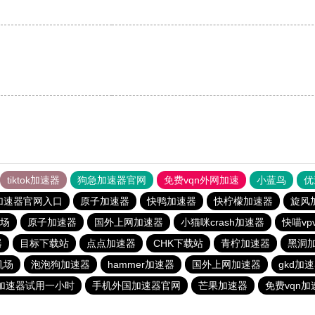
tiktok加速器
狗急加速器官网
免费vqn外网加速
小蓝鸟
优
加速器官网入口
原子加速器
快鸭加速器
快柠檬加速器
旋风
场
原子加速器
国外上网加速器
小猫咪crash加速器
快喵vp
器
目标下载站
点点加速器
CHK下载站
青柠加速器
黑洞
机场
泡泡狗加速器
hammer加速器
国外上网加速器
gkd加
加速器试用一小时
手机外国加速器官网
芒果加速器
免费vqn加