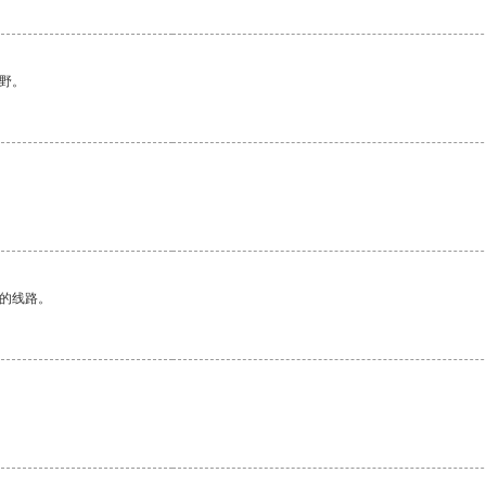
野。
区的线路。