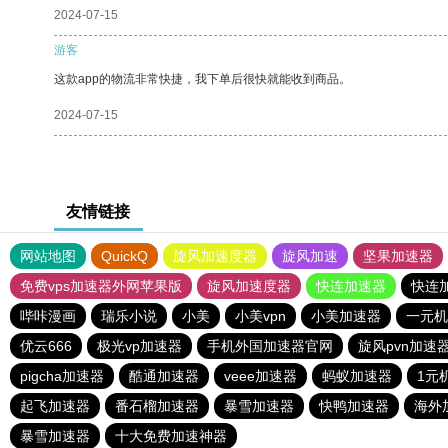
2024-07-15
游客
这款app的物流非常快捷，我下单后很快就能收到商品。
2024-07-15
友情链接
网站地图
QuickQ
旋风加速度器
旋风加速
坚果加速器
免费vps加速器外网苹果版
旋风加速度器
快连加速器
快连
哔咔漫画
瑞乐小说
小美
小美vpn
小美加速器
一元机
优云666
极光vp加速器
手机外国加速器官网
旋风pvn加速
pigcha加速器
酷通加速器
veee加速器
蚂蚁加速器
1元
起飞加速器
番石榴加速器
暴雪加速器
快鸭加速器
海外
暴雪加速器
十大免费加速神器