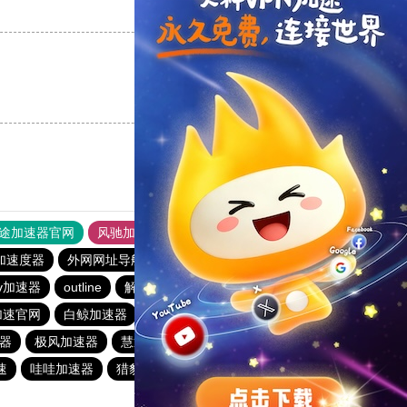
支持
[0]
反对
[0]
支持
[0]
反对
[0]
途加速器官网
风驰加速器
旋风加速器
加速度器
外网网址导航
软件中心
雷霆加速
狂飙加速器
v加速器
outline
解锁机
慧通下载站
红海pro加速器
加速官网
白鲸加速器
原子加速器
快橙加速器
速器
极风加速器
慧通下载站
极风加速器
暴雪加速器
速
哇哇加速器
猎豹加速器
gkd加速器
荔枝加速器