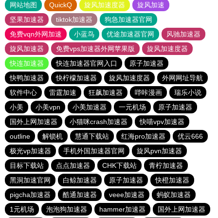
网站地图
QuickQ
旋风加速度器
旋风加速
坚果加速器
tiktok加速器
狗急加速器官网
免费vqn外网加速
小蓝鸟
优途加速器官网
风驰加速器
旋风加速器
免费vps加速器外网苹果版
旋风加速度器
快连加速器
快连加速器官网入口
原子加速器
快鸭加速器
快柠檬加速器
旋风加速度器
外网网址导航
软件中心
雷霆加速
狂飙加速器
哔咔漫画
瑞乐小说
小美
小美vpn
小美加速器
一元机场
原子加速器
国外上网加速器
小猫咪crash加速器
快喵vpv加速器
outline
解锁机
慧通下载站
红海pro加速器
优云666
极光vp加速器
手机外国加速器官网
旋风pvn加速器
目标下载站
点点加速器
CHK下载站
青柠加速器
黑洞加速官网
白鲸加速器
原子加速器
快橙加速器
pigcha加速器
酷通加速器
veee加速器
蚂蚁加速器
1元机场
泡泡狗加速器
hammer加速器
国外上网加速器