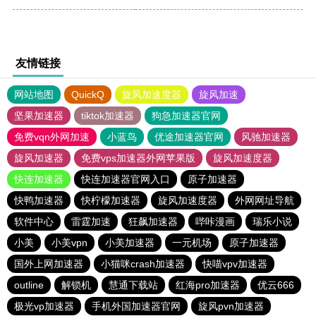
友情链接
网站地图
QuickQ
旋风加速度器
旋风加速
坚果加速器
tiktok加速器
狗急加速器官网
免费vqn外网加速
小蓝鸟
优途加速器官网
风驰加速器
旋风加速器
免费vps加速器外网苹果版
旋风加速度器
快连加速器
快连加速器官网入口
原子加速器
快鸭加速器
快柠檬加速器
旋风加速度器
外网网址导航
软件中心
雷霆加速
狂飙加速器
哔咔漫画
瑞乐小说
小美
小美vpn
小美加速器
一元机场
原子加速器
国外上网加速器
小猫咪crash加速器
快喵vpv加速器
outline
解锁机
慧通下载站
红海pro加速器
优云666
极光vp加速器
手机外国加速器官网
旋风pvn加速器