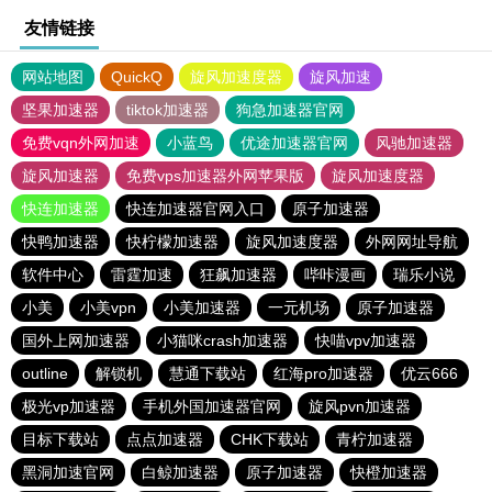
友情链接
网站地图
QuickQ
旋风加速度器
旋风加速
坚果加速器
tiktok加速器
狗急加速器官网
免费vqn外网加速
小蓝鸟
优途加速器官网
风驰加速器
旋风加速器
免费vps加速器外网苹果版
旋风加速度器
快连加速器
快连加速器官网入口
原子加速器
快鸭加速器
快柠檬加速器
旋风加速度器
外网网址导航
软件中心
雷霆加速
狂飙加速器
哔咔漫画
瑞乐小说
小美
小美vpn
小美加速器
一元机场
原子加速器
国外上网加速器
小猫咪crash加速器
快喵vpv加速器
outline
解锁机
慧通下载站
红海pro加速器
优云666
极光vp加速器
手机外国加速器官网
旋风pvn加速器
目标下载站
点点加速器
CHK下载站
青柠加速器
黑洞加速官网
白鲸加速器
原子加速器
快橙加速器