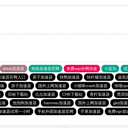
tiktok加速器
狗急加速器官网
免费vqn外网加速
小蓝鸟
优
加速器官网入口
原子加速器
快鸭加速器
快柠檬加速器
旋风
场
原子加速器
国外上网加速器
小猫咪crash加速器
快喵vp
器
目标下载站
点点加速器
CHK下载站
青柠加速器
黑洞
机场
泡泡狗加速器
hammer加速器
国外上网加速器
gkd加
加速器试用一小时
手机外国加速器官网
芒果加速器
免费vqn加