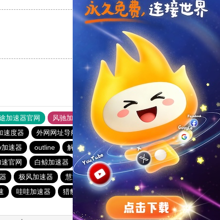
支持
[0]
反对
[0]
途加速器官网
风驰加速器
旋风加速器
加速度器
外网网址导航
软件中心
雷霆加速
狂飙加速器
v加速器
outline
解锁机
慧通下载站
红海pro加速器
加速官网
白鲸加速器
原子加速器
快橙加速器
速器
极风加速器
慧通下载站
极风加速器
暴雪加速器
速
哇哇加速器
猎豹加速器
gkd加速器
荔枝加速器