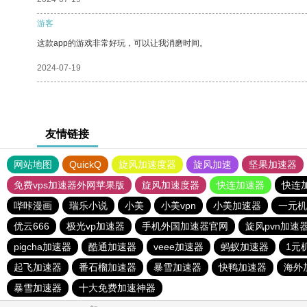
游客
这款app的游戏非常好玩，可以让我消磨时间。
2024-07-19
友情链接
网站地图
QuickQ
旋风加速度器
旋风加速
坚果加速器
免费vps加速器外网苹果版
旋风加速度器
快连加速器
快连
哔咔漫画
瑞乐小说
小美
小美vpn
小美加速器
一元机
优云666
极光vp加速器
手机外国加速器官网
旋风pvn加速
pigcha加速器
酷通加速器
veee加速器
蚂蚁加速器
1元
起飞加速器
番石榴加速器
暴雪加速器
快鸭加速器
海外
暴雪加速器
十大免费加速神器