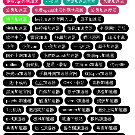
免费vqn外网加速
小蓝鸟
优途加速器官网
风驰加速器
旋风加速器
免费vps加速器外网苹果版
旋风加速度器
快连加速器
快连加速器官网入口
原子加速器
快鸭加速器
快柠檬加速器
旋风加速度器
外网网址导航
软件中心
雷霆加速
狂飙加速器
哔咔漫画
瑞乐小说
小美
小美vpn
小美加速器
一元机场
原子加速器
国外上网加速器
小猫咪crash加速器
快喵vpv加速器
outline
解锁机
慧通下载站
红海pro加速器
优云666
极光vp加速器
手机外国加速器官网
旋风pvn加速器
目标下载站
点点加速器
CHK下载站
青柠加速器
黑洞加速官网
白鲸加速器
原子加速器
快橙加速器
pigcha加速器
酷通加速器
veee加速器
蚂蚁加速器
1元机场
泡泡狗加速器
hammer加速器
国外上网加速器
gkd加速器
极风加速器
慧通下载站
极风加速器
暴雪加速器
起飞加速器
番石榴加速器
暴雪加速器