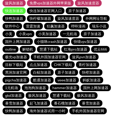
旋风加速器
免费vps加速器外网苹果版
旋风加速度器
快连加速器
快连加速器官网入口
原子加速器
快鸭加速器
快柠檬加速器
旋风加速度器
外网网址导航
软件中心
雷霆加速
狂飙加速器
哔咔漫画
瑞乐小说
小美
小美vpn
小美加速器
一元机场
原子加速器
国外上网加速器
小猫咪crash加速器
快喵vpv加速器
outline
解锁机
慧通下载站
红海pro加速器
优云666
极光vp加速器
手机外国加速器官网
旋风pvn加速器
目标下载站
点点加速器
CHK下载站
青柠加速器
黑洞加速官网
白鲸加速器
原子加速器
快橙加速器
pigcha加速器
酷通加速器
veee加速器
蚂蚁加速器
1元机场
泡泡狗加速器
hammer加速器
国外上网加速器
gkd加速器
极风加速器
慧通下载站
极风加速器
暴雪加速器
起飞加速器
番石榴加速器
暴雪加速器
快鸭加速器
海外加速器试用一小时
手机外国加速器官网