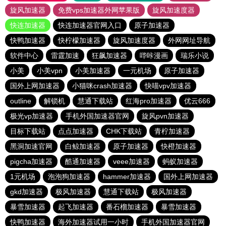
旋风加速器
免费vps加速器外网苹果版
旋风加速度器
快连加速器
快连加速器官网入口
原子加速器
快鸭加速器
快柠檬加速器
旋风加速度器
外网网址导航
软件中心
雷霆加速
狂飙加速器
哔咔漫画
瑞乐小说
小美
小美vpn
小美加速器
一元机场
原子加速器
国外上网加速器
小猫咪crash加速器
快喵vpv加速器
outline
解锁机
慧通下载站
红海pro加速器
优云666
极光vp加速器
手机外国加速器官网
旋风pvn加速器
目标下载站
点点加速器
CHK下载站
青柠加速器
黑洞加速官网
白鲸加速器
原子加速器
快橙加速器
pigcha加速器
酷通加速器
veee加速器
蚂蚁加速器
1元机场
泡泡狗加速器
hammer加速器
国外上网加速器
gkd加速器
极风加速器
慧通下载站
极风加速器
暴雪加速器
起飞加速器
番石榴加速器
暴雪加速器
快鸭加速器
海外加速器试用一小时
手机外国加速器官网