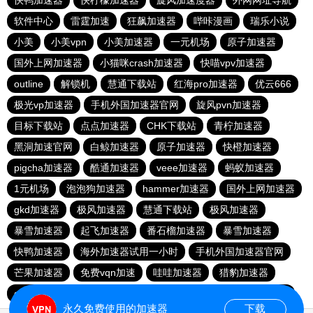
快鸭加速器
快柠檬加速器
旋风加速度器
外网网址导航
软件中心
雷霆加速
狂飙加速器
哔咔漫画
瑞乐小说
小美
小美vpn
小美加速器
一元机场
原子加速器
国外上网加速器
小猫咪crash加速器
快喵vpv加速器
outline
解锁机
慧通下载站
红海pro加速器
优云666
极光vp加速器
手机外国加速器官网
旋风pvn加速器
目标下载站
点点加速器
CHK下载站
青柠加速器
黑洞加速官网
白鲸加速器
原子加速器
快橙加速器
pigcha加速器
酷通加速器
veee加速器
蚂蚁加速器
1元机场
泡泡狗加速器
hammer加速器
国外上网加速器
gkd加速器
极风加速器
慧通下载站
极风加速器
暴雪加速器
起飞加速器
番石榴加速器
暴雪加速器
快鸭加速器
海外加速器试用一小时
手机外国加速器官网
芒果加速器
免费vqn加速
哇哇加速器
猎豹加速器
gkd加速器
荔枝加速器
暴雪加速器
十大免费加速神器
永久免费使用的加速器
下载