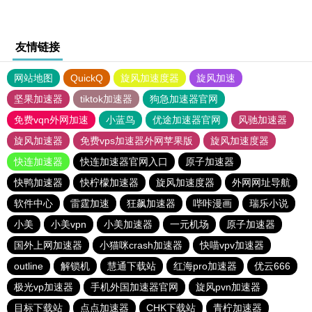
友情链接
网站地图
QuickQ
旋风加速度器
旋风加速
坚果加速器
tiktok加速器
狗急加速器官网
免费vqn外网加速
小蓝鸟
优途加速器官网
风驰加速器
旋风加速器
免费vps加速器外网苹果版
旋风加速度器
快连加速器
快连加速器官网入口
原子加速器
快鸭加速器
快柠檬加速器
旋风加速度器
外网网址导航
软件中心
雷霆加速
狂飙加速器
哔咔漫画
瑞乐小说
小美
小美vpn
小美加速器
一元机场
原子加速器
国外上网加速器
小猫咪crash加速器
快喵vpv加速器
outline
解锁机
慧通下载站
红海pro加速器
优云666
极光vp加速器
手机外国加速器官网
旋风pvn加速器
目标下载站
点点加速器
CHK下载站
青柠加速器