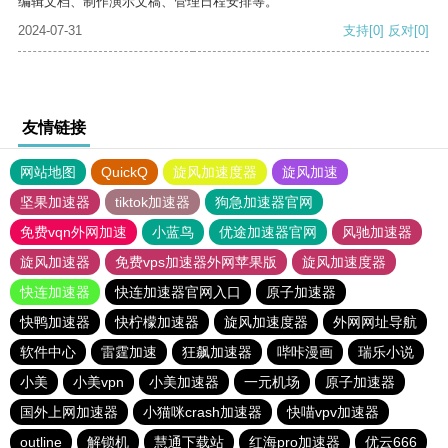
编辑文档、制作演示文稿、管理日程安排等。
2024-07-31
支持
[0]
反对
[0]
友情链接
网站地图
QuickQ
旋风加速度器
旋风加速
坚果加速器
tiktok加速器
狗急加速器官网
免费vqn外网加速
小蓝鸟
优途加速器官网
风驰加速器
旋风加速器
免费vps加速器外网苹果版
旋风加速度器
快连加速器
快连加速器官网入口
原子加速器
快鸭加速器
快柠檬加速器
旋风加速度器
外网网址导航
软件中心
雷霆加速
狂飙加速器
哔咔漫画
瑞乐小说
小美
小美vpn
小美加速器
一元机场
原子加速器
国外上网加速器
小猫咪crash加速器
快喵vpv加速器
outline
解锁机
慧通下载站
红海pro加速器
优云666