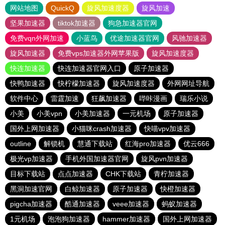
网站地图
QuickQ
旋风加速度器
旋风加速
坚果加速器
tiktok加速器
狗急加速器官网
免费vqn外网加速
小蓝鸟
优途加速器官网
风驰加速器
旋风加速器
免费vps加速器外网苹果版
旋风加速度器
快连加速器
快连加速器官网入口
原子加速器
快鸭加速器
快柠檬加速器
旋风加速度器
外网网址导航
软件中心
雷霆加速
狂飙加速器
哔咔漫画
瑞乐小说
小美
小美vpn
小美加速器
一元机场
原子加速器
国外上网加速器
小猫咪crash加速器
快喵vpv加速器
outline
解锁机
慧通下载站
红海pro加速器
优云666
极光vp加速器
手机外国加速器官网
旋风pvn加速器
目标下载站
点点加速器
CHK下载站
青柠加速器
黑洞加速官网
白鲸加速器
原子加速器
快橙加速器
pigcha加速器
酷通加速器
veee加速器
蚂蚁加速器
1元机场
泡泡狗加速器
hammer加速器
国外上网加速器