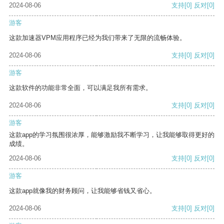
2024-08-06
支持
[0]
反对
[0]
游客
这款加速器VPM应用程序已经为我们带来了无限的流畅体验。
2024-08-06
支持
[0]
反对
[0]
游客
这款软件的功能非常全面，可以满足我所有需求。
2024-08-06
支持
[0]
反对
[0]
游客
这款app的学习氛围很浓厚，能够激励我不断学习，让我能够取得更好的
成绩。
2024-08-06
支持
[0]
反对
[0]
游客
这款app就像我的财务顾问，让我能够省钱又省心。
2024-08-06
支持
[0]
反对
[0]