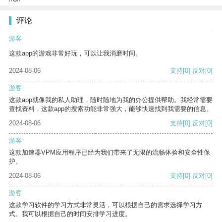
评论
游客
这款app的游戏非常好玩，可以让我消磨时间。
2024-08-06
支持
[0]
反对
[0]
游客
这款app就像我的私人助理，随时随地为我的办公提供帮助。我经常需要
查找资料，这款app的搜索功能非常强大，能够快速找到我需要的信息。
2024-08-06
支持
[0]
反对
[0]
游客
这款加速器VPM应用程序已经为我们带来了无限的流畅体验和安全性保
护。
2024-08-06
支持
[0]
反对
[0]
游客
这款学习软件的学习方式非常灵活，可以根据自己的需求选择学习方
式。我可以根据自己的时间安排学习进度。