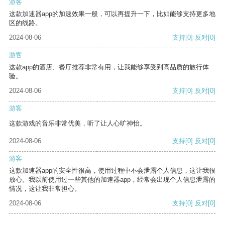
游客
这款加速器app的加速效果一般，可以再提升一下，比如能够支持更多地
区的线路。
2024-08-06
支持
[0]
反对
[0]
游客
这款app的酒店、餐厅推荐非常有用，让我能够享受到高品质的旅行体
验。
2024-08-06
支持
[0]
反对
[0]
游客
这款游戏的音乐非常优美，听了让人心旷神怡。
2024-08-06
支持
[0]
反对
[0]
游客
这款加速器app的安全性很高，使用过程中不会泄露个人信息，这让我很
放心。我以前使用过一些其他的加速器app，经常会出现个人信息泄露的
情况，这让我非常担心。
2024-08-06
支持
[0]
反对
[0]