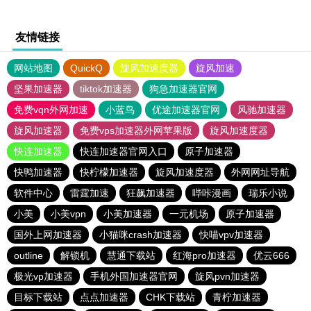
友情链接
网站地图
QuickQ
旋风加速度器
旋风加速
坚果加速器
tiktok加速器
狗急加速器官网
免费vqn外网加速
小蓝鸟
优途加速器官网
风驰加速器
旋风加速器
免费vps加速器外网苹果版
旋风加速度器
快连加速器
快连加速器官网入口
原子加速器
快鸭加速器
快柠檬加速器
旋风加速度器
外网网址导航
软件中心
雷霆加速
狂飙加速器
哔咔漫画
瑞乐小说
小美
小美vpn
小美加速器
一元机场
原子加速器
国外上网加速器
小猫咪crash加速器
快喵vpv加速器
outline
解锁机
慧通下载站
红海pro加速器
优云666
极光vp加速器
手机外国加速器官网
旋风pvn加速器
目标下载站
点点加速器
CHK下载站
青柠加速器