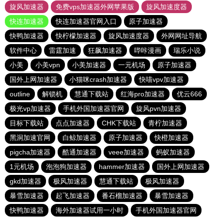
旋风加速器
免费vps加速器外网苹果版
旋风加速度器
快连加速器
快连加速器官网入口
原子加速器
快鸭加速器
快柠檬加速器
旋风加速度器
外网网址导航
软件中心
雷霆加速
狂飙加速器
哔咔漫画
瑞乐小说
小美
小美vpn
小美加速器
一元机场
原子加速器
国外上网加速器
小猫咪crash加速器
快喵vpv加速器
outline
解锁机
慧通下载站
红海pro加速器
优云666
极光vp加速器
手机外国加速器官网
旋风pvn加速器
目标下载站
点点加速器
CHK下载站
青柠加速器
黑洞加速官网
白鲸加速器
原子加速器
快橙加速器
pigcha加速器
酷通加速器
veee加速器
蚂蚁加速器
1元机场
泡泡狗加速器
hammer加速器
国外上网加速器
gkd加速器
极风加速器
慧通下载站
极风加速器
暴雪加速器
起飞加速器
番石榴加速器
暴雪加速器
快鸭加速器
海外加速器试用一小时
手机外国加速器官网