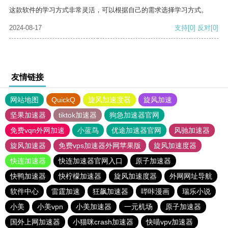
这款软件的学习方式非常灵活，可以根据自己的需求选择学习方式。
2024-08-17
支持
[0]
反对
[0]
友情链接
网站地图
QuickQ
旋风加速度器
旋风加速
坚果加速器
tiktok加速器
狗急加速器官网
免费vqn外网加速
小蓝鸟
优途加速器官网
风驰加速器
旋风加速器
免费vps加速器外网苹果版
旋风加速度器
快连加速器
快连加速器官网入口
原子加速器
快鸭加速器
快柠檬加速器
旋风加速度器
外网网址导航
软件中心
雷霆加速
狂飙加速器
哔咔漫画
瑞乐小说
小美
小美vpn
小美加速器
一元机场
原子加速器
国外上网加速器
小猫咪crash加速器
快喵vpv加速器