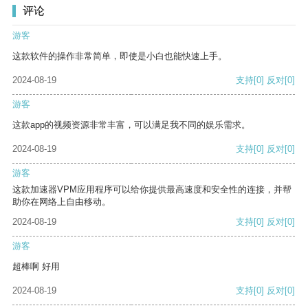
评论
游客
这款软件的操作非常简单，即使是小白也能快速上手。
2024-08-19
支持
[0]
反对
[0]
游客
这款app的视频资源非常丰富，可以满足我不同的娱乐需求。
2024-08-19
支持
[0]
反对
[0]
游客
这款加速器VPM应用程序可以给你提供最高速度和安全性的连接，并帮
助你在网络上自由移动。
2024-08-19
支持
[0]
反对
[0]
游客
超棒啊 好用
2024-08-19
支持
[0]
反对
[0]