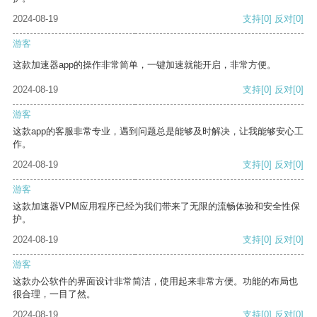
2024-08-19
支持
[0]
反对
[0]
游客
这款加速器app的操作非常简单，一键加速就能开启，非常方便。
2024-08-19
支持
[0]
反对
[0]
游客
这款app的客服非常专业，遇到问题总是能够及时解决，让我能够安心工
作。
2024-08-19
支持
[0]
反对
[0]
游客
这款加速器VPM应用程序已经为我们带来了无限的流畅体验和安全性保
护。
2024-08-19
支持
[0]
反对
[0]
游客
这款办公软件的界面设计非常简洁，使用起来非常方便。功能的布局也
很合理，一目了然。
2024-08-19
支持
[0]
反对
[0]