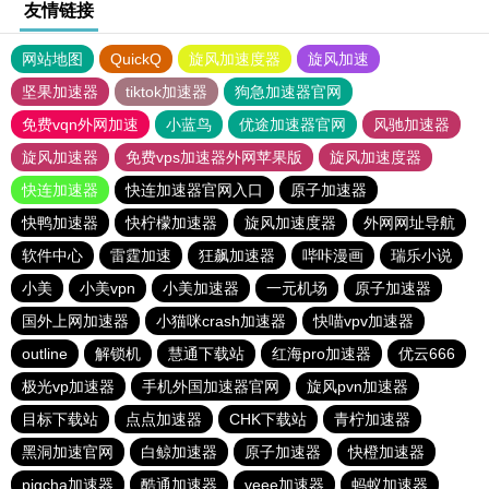
友情链接
网站地图
QuickQ
旋风加速度器
旋风加速
坚果加速器
tiktok加速器
狗急加速器官网
免费vqn外网加速
小蓝鸟
优途加速器官网
风驰加速器
旋风加速器
免费vps加速器外网苹果版
旋风加速度器
快连加速器
快连加速器官网入口
原子加速器
快鸭加速器
快柠檬加速器
旋风加速度器
外网网址导航
软件中心
雷霆加速
狂飙加速器
哔咔漫画
瑞乐小说
小美
小美vpn
小美加速器
一元机场
原子加速器
国外上网加速器
小猫咪crash加速器
快喵vpv加速器
outline
解锁机
慧通下载站
红海pro加速器
优云666
极光vp加速器
手机外国加速器官网
旋风pvn加速器
目标下载站
点点加速器
CHK下载站
青柠加速器
黑洞加速官网
白鲸加速器
原子加速器
快橙加速器
pigcha加速器
酷通加速器
veee加速器
蚂蚁加速器