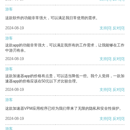
游客
这款软件的功能非常强大，可以满足我日常使用的需求。
2024-08-19
支持
[0]
反对
[0]
游客
这款app的功能非常强大，可以满足我所有的工作需求，让我能够在工作
中游刃有余。
2024-08-19
支持
[0]
反对
[0]
游客
这款加速器app的价格有点贵，可以适当降低一些。我个人觉得，一款加
速器app的价格应该在50元以下才比较合理。
2024-08-19
支持
[0]
反对
[0]
游客
这款加速器VPM应用程序已经为我们带来了无限的隐私和安全性保护。
2024-08-19
支持
[0]
反对
[0]
游客