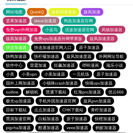
网站地图
QuickQ
旋风加速度器
旋风加速
坚果加速器
tiktok加速器
狗急加速器官网
免费vqn外网加速
小蓝鸟
优途加速器官网
风驰加速器
旋风加速器
免费vps加速器外网苹果版
旋风加速度器
快连加速器
快连加速器官网入口
原子加速器
快鸭加速器
快柠檬加速器
旋风加速度器
外网网址导航
软件中心
雷霆加速
狂飙加速器
哔咔漫画
瑞乐小说
小美
小美vpn
小美加速器
一元机场
原子加速器
国外上网加速器
小猫咪crash加速器
快喵vpv加速器
outline
解锁机
慧通下载站
红海pro加速器
优云666
极光vp加速器
手机外国加速器官网
旋风pvn加速器
目标下载站
点点加速器
CHK下载站
青柠加速器
黑洞加速官网
白鲸加速器
原子加速器
快橙加速器
pigcha加速器
酷通加速器
veee加速器
蚂蚁加速器