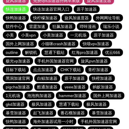
旋风加速器
免费vps加速器外网苹果版
旋风加速度器
快连加速器
快连加速器官网入口
原子加速器
快鸭加速器
快柠檬加速器
旋风加速度器
外网网址导航
软件中心
雷霆加速
狂飙加速器
哔咔漫画
瑞乐小说
小美
小美vpn
小美加速器
一元机场
原子加速器
国外上网加速器
小猫咪crash加速器
快喵vpv加速器
outline
解锁机
慧通下载站
红海pro加速器
优云666
极光vp加速器
手机外国加速器官网
旋风pvn加速器
目标下载站
点点加速器
CHK下载站
青柠加速器
黑洞加速官网
白鲸加速器
原子加速器
快橙加速器
pigcha加速器
酷通加速器
veee加速器
蚂蚁加速器
1元机场
泡泡狗加速器
hammer加速器
国外上网加速器
gkd加速器
极风加速器
慧通下载站
极风加速器
暴雪加速器
起飞加速器
番石榴加速器
暴雪加速器
快鸭加速器
海外加速器试用一小时
手机外国加速器官网