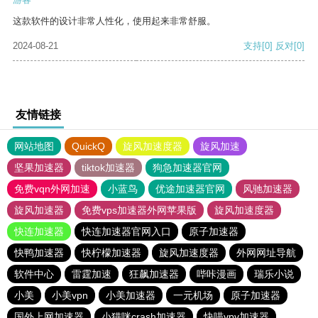
这款软件的设计非常人性化，使用起来非常舒服。
2024-08-21
支持
[0]
反对
[0]
友情链接
网站地图
QuickQ
旋风加速度器
旋风加速
坚果加速器
tiktok加速器
狗急加速器官网
免费vqn外网加速
小蓝鸟
优途加速器官网
风驰加速器
旋风加速器
免费vps加速器外网苹果版
旋风加速度器
快连加速器
快连加速器官网入口
原子加速器
快鸭加速器
快柠檬加速器
旋风加速度器
外网网址导航
软件中心
雷霆加速
狂飙加速器
哔咔漫画
瑞乐小说
小美
小美vpn
小美加速器
一元机场
原子加速器
国外上网加速器
小猫咪crash加速器
快喵vpv加速器