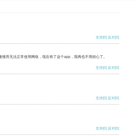
支持
[0]
反对
[0]
速慢而无法正常使用网络，现在有了这个app，我再也不用担心了。
支持
[0]
反对
[0]
支持
[0]
反对
[0]
支持
[0]
反对
[0]