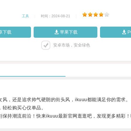
工具
|
时间：2024-08-21
|
卓下载
苹果下载
安卓市场，安全绿色
风，还是追求帅气硬朗的街头风，ikuuu都能满足你的需求。
，轻松购买心仪单品。
持潮流前沿！快来ikuuu最新官网逛逛吧，发现更多精彩！时