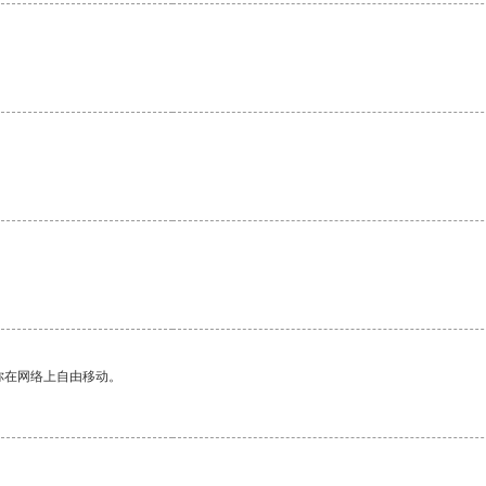
你在网络上自由移动。