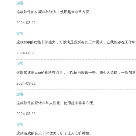
游客
这款软件的功能非常强大，使用起来非常方便。
2024-08-21
游客
这款app的功能非常强大，可以满足我所有的工作需求，让我能够在工作
2024-08-21
游客
这款加速器app的价格有点贵，可以适当降低一些。我个人觉得，一款加速
2024-08-21
游客
这款软件的设计非常人性化，使用起来非常方便。
2024-08-21
游客
这款游戏的音乐非常优美，听了让人心旷神怡。