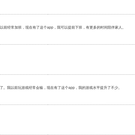
我以前经常加班，现在有了这个app，我可以提前下班，有更多的时间陪伴家人。
了。我以前玩游戏经常会输，现在有了这个app，我的游戏水平提升了不少。