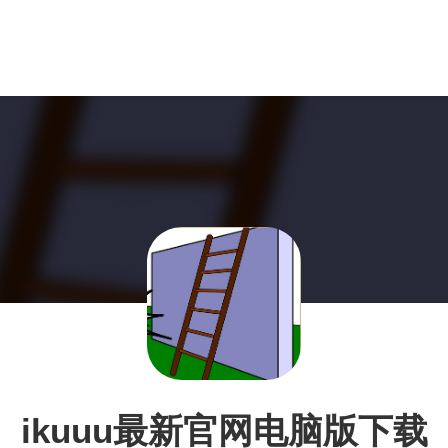
ikuuu最新官网电脑版下载