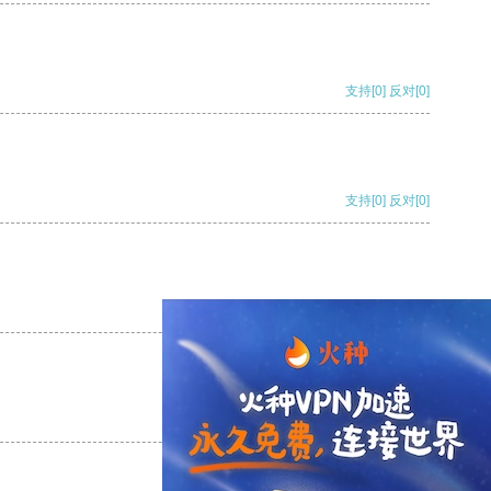
支持
[0]
反对
[0]
支持
[0]
反对
[0]
支持
[0]
反对
[0]
支持
[0]
反对
[0]