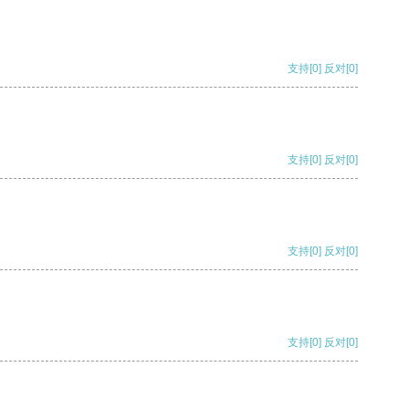
支持
[0]
反对
[0]
支持
[0]
反对
[0]
支持
[0]
反对
[0]
支持
[0]
反对
[0]