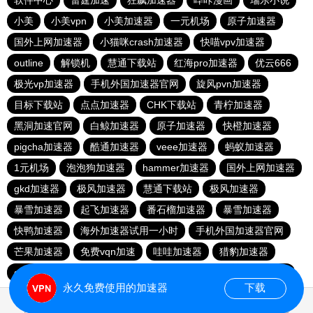
软件中心
雷霆加速
狂飙加速器
哔咔漫画
瑞乐小说
小美
小美vpn
小美加速器
一元机场
原子加速器
国外上网加速器
小猫咪crash加速器
快喵vpv加速器
outline
解锁机
慧通下载站
红海pro加速器
优云666
极光vp加速器
手机外国加速器官网
旋风pvn加速器
目标下载站
点点加速器
CHK下载站
青柠加速器
黑洞加速官网
白鲸加速器
原子加速器
快橙加速器
pigcha加速器
酷通加速器
veee加速器
蚂蚁加速器
1元机场
泡泡狗加速器
hammer加速器
国外上网加速器
gkd加速器
极风加速器
慧通下载站
极风加速器
暴雪加速器
起飞加速器
番石榴加速器
暴雪加速器
快鸭加速器
海外加速器试用一小时
手机外国加速器官网
芒果加速器
免费vqn加速
哇哇加速器
猎豹加速器
gkd加速器
荔枝加速器
暴雪加速器
十大免费加速神器
永久免费使用的加速器
下载
0.025612s