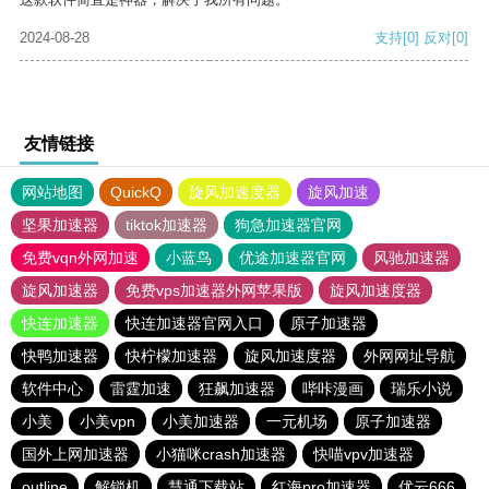
2024-08-28
支持
[0]
反对
[0]
友情链接
网站地图
QuickQ
旋风加速度器
旋风加速
坚果加速器
tiktok加速器
狗急加速器官网
免费vqn外网加速
小蓝鸟
优途加速器官网
风驰加速器
旋风加速器
免费vps加速器外网苹果版
旋风加速度器
快连加速器
快连加速器官网入口
原子加速器
快鸭加速器
快柠檬加速器
旋风加速度器
外网网址导航
软件中心
雷霆加速
狂飙加速器
哔咔漫画
瑞乐小说
小美
小美vpn
小美加速器
一元机场
原子加速器
国外上网加速器
小猫咪crash加速器
快喵vpv加速器
outline
解锁机
慧通下载站
红海pro加速器
优云666