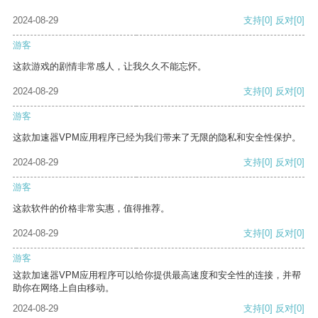
2024-08-29
支持
[0]
反对
[0]
游客
这款游戏的剧情非常感人，让我久久不能忘怀。
2024-08-29
支持
[0]
反对
[0]
游客
这款加速器VPM应用程序已经为我们带来了无限的隐私和安全性保护。
2024-08-29
支持
[0]
反对
[0]
游客
这款软件的价格非常实惠，值得推荐。
2024-08-29
支持
[0]
反对
[0]
游客
这款加速器VPM应用程序可以给你提供最高速度和安全性的连接，并帮
助你在网络上自由移动。
2024-08-29
支持
[0]
反对
[0]