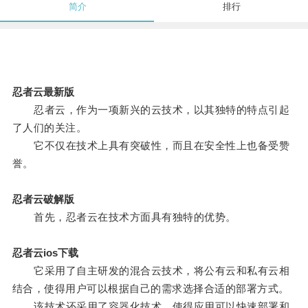
简介
排行
忍者云最新版
忍者云，作为一项新兴的云技术，以其独特的特点引起
了人们的关注。
它不仅在技术上具有突破性，而且在安全性上也备受赞
誉。
忍者云破解版
首先，忍者云在技术方面具有独特的优势。
忍者云ios下载
它采用了自主研发的混合云技术，将公有云和私有云相
结合，使得用户可以根据自己的需求选择合适的部署方式。
该技术还采用了容器化技术，使得应用可以快速部署和