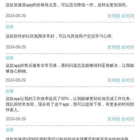
这款加速器app的价格有点贵，可以适当降低一些，这样会更加亲民。
2024-08-29
支持
[0]
反对
[0]
游客
这款软件的社区氛围非常好，可以与其他用户交流学习心得。
2024-08-29
支持
[0]
反对
[0]
游客
这款app的售后服务非常完善，遇到问题总是能够得到妥善解决，让我能
够放心购物。
2024-08-29
支持
[0]
反对
[0]
游客
这款app让我的工作效率提高了50%，让我能够更轻松地完成工作任务。
我以前经常加班，现在有了这个app，我可以提前下班，有更多的时间陪
伴家人。
2024-08-29
支持
[0]
反对
[0]
游客
这款加速器VPM应用程序可以给你提供全球覆盖和最高安全性的连接。