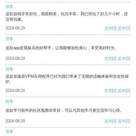
游客
这款游戏非常好玩，画面精美，玩法丰富。我已经玩了好几个小时，还
没有玩腻。
2024-08-29
支持
[0]
反对
[0]
游客
这款app是我娱乐的好帮手，让我能够放松身心，享受美好时光。
2024-08-29
支持
[0]
反对
[0]
游客
这款加速器VPM应用程序已经为我们带来了无限的流畅体验和安全性保
护。
2024-08-29
支持
[0]
反对
[0]
游客
这款学习软件的社区氛围非常好，可以与其他学习者交流学习心得。
2024-08-29
支持
[0]
反对
[0]
游客