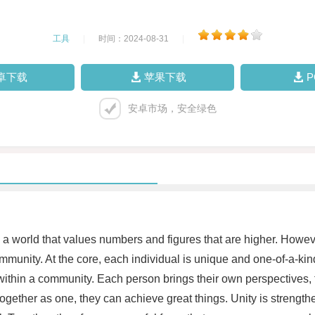
工具
|
时间：2024-08-31
|
卓下载
苹果下载
安卓市场，安全绿色
 a world that values numbers and figures that are higher. Howev
ommunity. At the core, each individual is unique and one-of-a-k
ty within a community. Each person brings their own perspectives
ogether as one, they can achieve great things. Unity is strengt