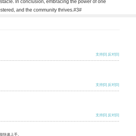
stacle. In conclusion, embracing the power of one
ostered, and the community thrives.#3#
支持
[0]
反对
[0]
支持
[0]
反对
[0]
支持
[0]
反对
[0]
能快速上手。