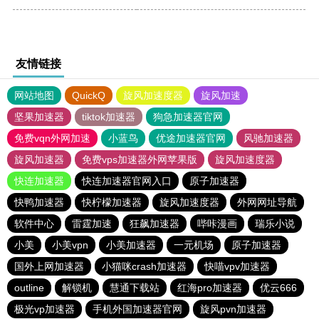
友情链接
网站地图
QuickQ
旋风加速度器
旋风加速
坚果加速器
tiktok加速器
狗急加速器官网
免费vqn外网加速
小蓝鸟
优途加速器官网
风驰加速器
旋风加速器
免费vps加速器外网苹果版
旋风加速度器
快连加速器
快连加速器官网入口
原子加速器
快鸭加速器
快柠檬加速器
旋风加速度器
外网网址导航
软件中心
雷霆加速
狂飙加速器
哔咔漫画
瑞乐小说
小美
小美vpn
小美加速器
一元机场
原子加速器
国外上网加速器
小猫咪crash加速器
快喵vpv加速器
outline
解锁机
慧通下载站
红海pro加速器
优云666
极光vp加速器
手机外国加速器官网
旋风pvn加速器