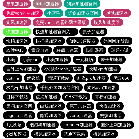
坚果加速器
tiktok加速器
狗急加速器官网
免费vqn外网加速
小蓝鸟
优途加速器官网
风驰加速器
旋风加速器
免费vps加速器外网苹果版
旋风加速度器
快连加速器
快连加速器官网入口
原子加速器
快鸭加速器
快柠檬加速器
旋风加速度器
外网网址导航
软件中心
雷霆加速
狂飙加速器
哔咔漫画
瑞乐小说
小美
小美vpn
小美加速器
一元机场
原子加速器
国外上网加速器
小猫咪crash加速器
快喵vpv加速器
outline
解锁机
慧通下载站
红海pro加速器
优云666
极光vp加速器
手机外国加速器官网
旋风pvn加速器
目标下载站
点点加速器
CHK下载站
青柠加速器
黑洞加速官网
白鲸加速器
原子加速器
快橙加速器
pigcha加速器
酷通加速器
veee加速器
蚂蚁加速器
1元机场
泡泡狗加速器
hammer加速器
国外上网加速器
gkd加速器
极风加速器
慧通下载站
极风加速器