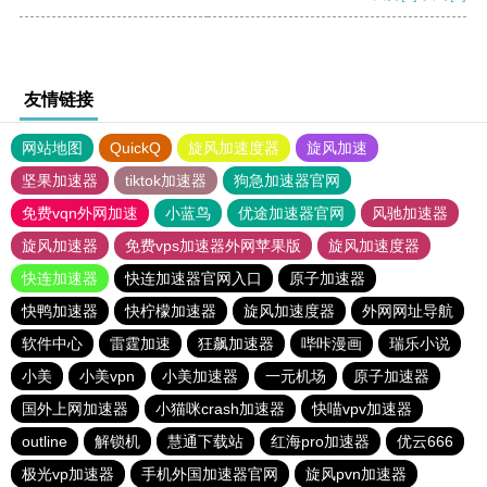
友情链接
网站地图
QuickQ
旋风加速度器
旋风加速
坚果加速器
tiktok加速器
狗急加速器官网
免费vqn外网加速
小蓝鸟
优途加速器官网
风驰加速器
旋风加速器
免费vps加速器外网苹果版
旋风加速度器
快连加速器
快连加速器官网入口
原子加速器
快鸭加速器
快柠檬加速器
旋风加速度器
外网网址导航
软件中心
雷霆加速
狂飙加速器
哔咔漫画
瑞乐小说
小美
小美vpn
小美加速器
一元机场
原子加速器
国外上网加速器
小猫咪crash加速器
快喵vpv加速器
outline
解锁机
慧通下载站
红海pro加速器
优云666
极光vp加速器
手机外国加速器官网
旋风pvn加速器