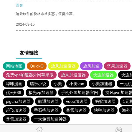
游客
这款软件的价格非常实惠，值得推荐。
2024-09-15
友情链接
网站地图
QuickQ
旋风加速度器
旋风加速
坚果加速器
免费vps加速器外网苹果版
旋风加速度器
快连加速器
快连
哔咔漫画
瑞乐小说
小美
小美vpn
小美加速器
一元机
优云666
极光vp加速器
手机外国加速器官网
旋风pvn加速
pigcha加速器
酷通加速器
veee加速器
蚂蚁加速器
1元
起飞加速器
番石榴加速器
暴雪加速器
快鸭加速器
海外
暴雪加速器
十大免费加速神器