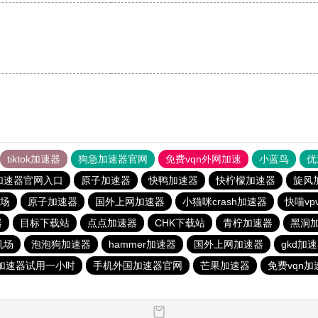
tiktok加速器
狗急加速器官网
免费vqn外网加速
小蓝鸟
优
加速器官网入口
原子加速器
快鸭加速器
快柠檬加速器
旋风
场
原子加速器
国外上网加速器
小猫咪crash加速器
快喵vp
器
目标下载站
点点加速器
CHK下载站
青柠加速器
黑洞
机场
泡泡狗加速器
hammer加速器
国外上网加速器
gkd加
加速器试用一小时
手机外国加速器官网
芒果加速器
免费vqn加