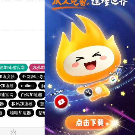
支持
[0]
反对
[0]
途加速器官网
风驰加速器
旋风加速器
加速度器
外网网址导航
软件中心
雷霆加速
狂飙加速器
v加速器
outline
解锁机
慧通下载站
红海pro加速器
加速官网
白鲸加速器
原子加速器
快橙加速器
速器
极风加速器
慧通下载站
极风加速器
暴雪加速器
速
哇哇加速器
猎豹加速器
gkd加速器
荔枝加速器