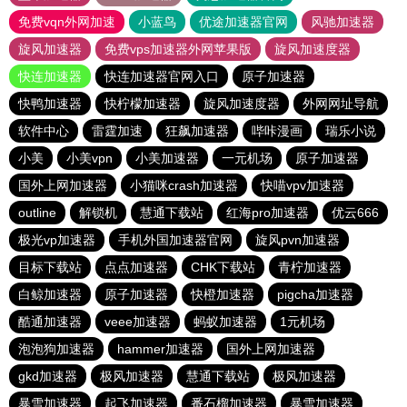
免费vqn外网加速
小蓝鸟
优途加速器官网
风驰加速器
旋风加速器
免费vps加速器外网苹果版
旋风加速度器
快连加速器
快连加速器官网入口
原子加速器
快鸭加速器
快柠檬加速器
旋风加速度器
外网网址导航
软件中心
雷霆加速
狂飙加速器
哔咔漫画
瑞乐小说
小美
小美vpn
小美加速器
一元机场
原子加速器
国外上网加速器
小猫咪crash加速器
快喵vpv加速器
outline
解锁机
慧通下载站
红海pro加速器
优云666
极光vp加速器
手机外国加速器官网
旋风pvn加速器
目标下载站
点点加速器
CHK下载站
青柠加速器
白鲸加速器
原子加速器
快橙加速器
pigcha加速器
酷通加速器
veee加速器
蚂蚁加速器
1元机场
泡泡狗加速器
hammer加速器
国外上网加速器
gkd加速器
极风加速器
慧通下载站
极风加速器
暴雪加速器
起飞加速器
番石榴加速器
暴雪加速器